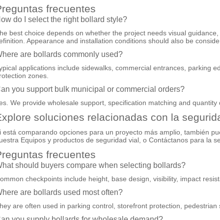
reguntas frecuentes
ow do I select the right bollard style?
he best choice depends on whether the project needs visual guidance, p
efinition. Appearance and installation conditions should also be conside
here are bollards commonly used?
ypical applications include sidewalks, commercial entrances, parking e
rotection zones.
an you support bulk municipal or commercial orders?
es. We provide wholesale support, specification matching and quantity 
xplore soluciones relacionadas con la segurida
i está comparando opciones para un proyecto más amplio, también pu
uestra
Equipos y productos de seguridad vial
, o
Contáctanos
para la se
reguntas frecuentes
hat should buyers compare when selecting bollards?
ommon checkpoints include height, base design, visibility, impact resis
here are bollards used most often?
hey are often used in parking control, storefront protection, pedestrian
an you supply bollards for wholesale demand?