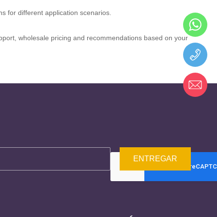
 for different application scenarios.
 support, wholesale pricing and recommendations based on your
ENTREGAR