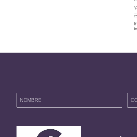
Y
I
i