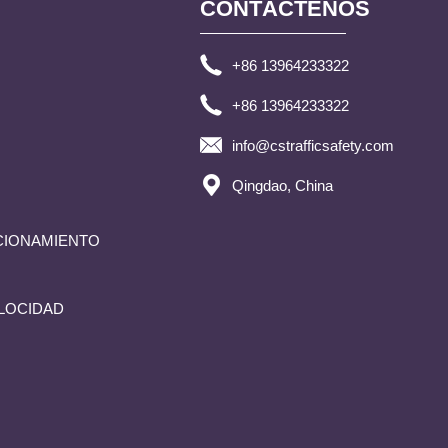
CONTÁCTENOS
+86 13964233322
+86 13964233322
info@cstrafficsafety.com
Qingdao, China
CIONAMIENTO
ELOCIDAD