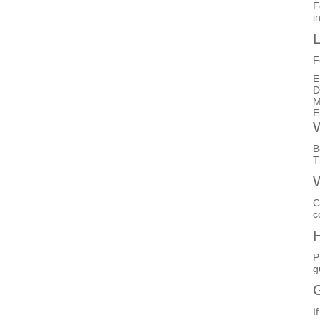
F
i
L
F
E
D
M
E
W
B
T
W
C
c
H
P
g
G
I