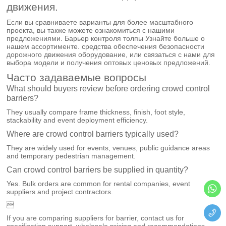
движения.
Если вы сравниваете варианты для более масштабного
проекта, вы также можете ознакомиться с нашими
предложениями.
Барьер контроля толпы
Узнайте больше о
нашем ассортименте.
средства обеспечения безопасности
дорожного движения оборудование
, или
связаться с нами
для
выбора модели и получения оптовых ценовых предложений.
Часто задаваемые вопросы
What should buyers review before ordering crowd control
barriers?
They usually compare frame thickness, finish, foot style,
stackability and event deployment efficiency.
Where are crowd control barriers typically used?
They are widely used for events, venues, public guidance areas
and temporary pedestrian management.
Can crowd control barriers be supplied in quantity?
Yes. Bulk orders are common for rental companies, event
suppliers and project contractors.

If you are comparing suppliers for barrier, contact us for
specification support, wholesale pricing and recommendations