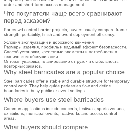
order and short-term access management.
Что покупатели чаще всего сравнивают
перед заказом?
For crowd control barrier projects, buyers usually compare frame
strength, portability, finish and event deployment efficiency.
Условия эксплуатации и дорожного движения
Размеры изделия, профиль и видимый эффект безопасности.
Способ установки, крепежные элементы и потребности в
техническом обслуживании.
Оптовая упаковка, планирование отгрузок и стабильность
повторных заказов.
Why steel barricades are a popular choice
Steel barricades offer a stable and durable structure for temporary
control work. They help guide pedestrian flow and define
boundaries in busy public or event settings.
Where buyers use steel barricades
Common applications include concerts, festivals, sports venues,
exhibitions, municipal events, roadworks and access control
areas.
What buyers should compare