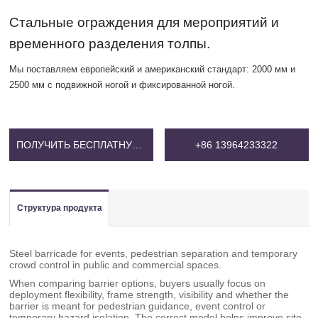
Стальные ограждения для мероприятий и
временного разделения толпы.
Мы поставляем европейский и американский стандарт: 2000 мм и
2500 мм с подвижной ногой и фиксированной ногой.
ПОЛУЧИТЬ БЕСПЛАТНУЮ ЦЕНУ
+86 13964233322
Структура продукта
Steel barricade for events, pedestrian separation and temporary
crowd control in public and commercial spaces.
When comparing barrier options, buyers usually focus on
deployment flexibility, frame strength, visibility and whether the
barrier is meant for pedestrian guidance, event control or
temporary hazard isolation. The correct model helps improve site