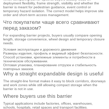
deployment flexibility, frame strength, visibility and whether the
barrier is meant for pedestrian guidance, event control or
temporary hazard isolation. The correct model helps improve site
order and short-term access management.
Что покупатели чаще всего сравнивают
перед заказом?
For expanding barrier projects, buyers usually compare opening
length, storage convenience, wheel design and temporary closure
needs.
Условия эксплуатации и дорожного движения
Размеры изделия, профиль и видимый эффект безопасности.
Способ установки, крепежные элементы и потребности в
техническом обслуживании.
Оптовая упаковка, планирование отгрузок и стабильность
повторных заказов.
Why a straight expandable design is useful
The straight-line format makes it easy to block corridors, doorways
and work zones while still allowing compact storage when the
barrier is not in use.
Where buyers use this barrier
Typical applications include factories, offices, warehouses,
schools, hospitals, retail spaces and transport facilities.