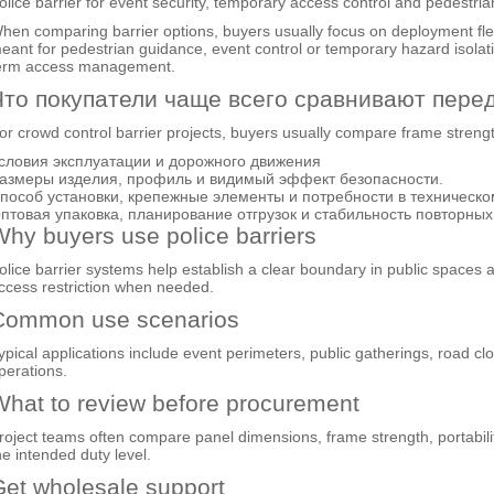
olice barrier for event security, temporary access control and pedestria
hen comparing barrier options, buyers usually focus on deployment flexibi
eant for pedestrian guidance, event control or temporary hazard isolat
erm access management.
Что покупатели чаще всего сравнивают пере
or crowd control barrier projects, buyers usually compare frame strength
словия эксплуатации и дорожного движения
азмеры изделия, профиль и видимый эффект безопасности.
пособ установки, крепежные элементы и потребности в техническо
птовая упаковка, планирование отгрузок и стабильность повторных 
hy buyers use police barriers
olice barrier systems help establish a clear boundary in public spaces 
ccess restriction when needed.
Common use scenarios
ypical applications include event perimeters, public gatherings, road c
perations.
hat to review before procurement
roject teams often compare panel dimensions, frame strength, portability
he intended duty level.
et wholesale support