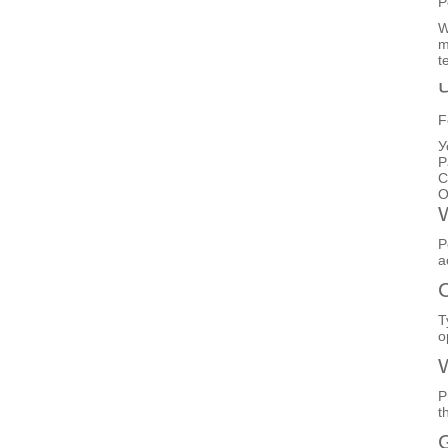
P
W
m
t
F
У
Р
С
О
W
P
a
T
o
W
P
t
G