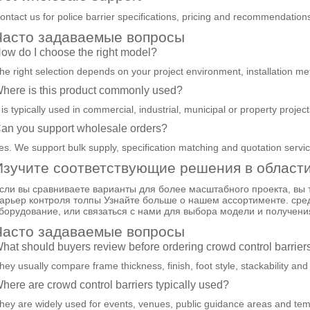
ontact us for police barrier specifications, pricing and recommendations
Часто задаваемые вопросы
ow do I choose the right model?
he right selection depends on your project environment, installation met
here is this product commonly used?
t is typically used in commercial, industrial, municipal or property proj
an you support wholesale orders?
es. We support bulk supply, specification matching and quotation service
Изучите соответствующие решения в области
сли вы сравниваете варианты для более масштабного проекта, вы
арьер контроля толпы
Узнайте больше о нашем ассортименте.
сре
борудование
, или
связаться с нами
для выбора модели и получени
Часто задаваемые вопросы
hat should buyers review before ordering crowd control barrier
hey usually compare frame thickness, finish, foot style, stackability and
here are crowd control barriers typically used?
hey are widely used for events, venues, public guidance areas and t