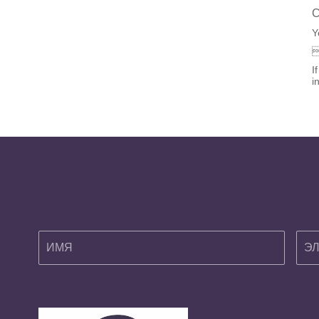
C
Y
I
i