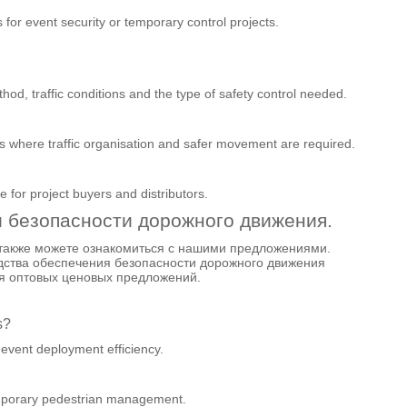
 for event security or temporary control projects.
hod, traffic conditions and the type of safety control needed.
ects where traffic organisation and safer movement are required.
 for project buyers and distributors.
 безопасности дорожного движения.
 также можете ознакомиться с нашими предложениями.
дства обеспечения безопасности дорожного движения
я оптовых ценовых предложений.
s?
 event deployment efficiency.
emporary pedestrian management.