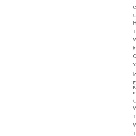
C
H
T
W
I
C
Y
Е
Б
о
W
T
W
T