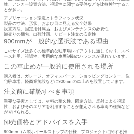
離、アンカー設置方法、視認性に関する要件などを比較検討するこ
とが多い。
アプリケーション環境とトラフィック状況
製品の寸法、形状、および目に見える安全効果
設置方法、固定用付属品、およびメンテナンスの必要性
卸売りの梱包、出荷計画、リピート注文の安定性
900mmが一般的な選択肢である理由
このサイズは多くの標準的な駐車場レイアウトに適しており、スペ
ース利用、視認性、実用的な車両制御のバランスが優れています。
この車止めが一般的に使用される場所
購入者は、ガレージ、オフィスパーク、ショッピングセンター、住
宅駐車場、軽商業施設などに900mmの車止めを設置しています。
注文前に確認すべき事項
重要な要素としては、材料の耐久性、固定方法、反射による視認
性、およびそのエリアを利用することが想定される車両の種類など
が挙げられる。
卸売価格とアドバイスを入手
900mmゴム製ホイールストップの仕様、プロジェクトに関する推